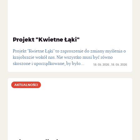
Projekt "Kwietne Łąki"
Projekt "Kwietne Łąki" to zaproszenie do zmiany myślenia o
krajobrazie wokół nas. Nie wszystko musi być równo
skoszone i uporządkowane, by było...
18. 03. 2026
18. 03. 2026
AKTUALNOŚCI
AKTUALNOŚCI