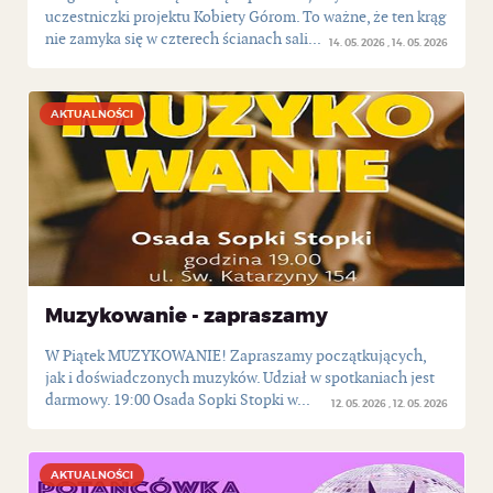
uczestniczki projektu Kobiety Górom. To ważne, że ten krąg
nie zamyka się w czterech ścianach sali...
14. 05. 2026
14. 05. 2026
AKTUALNOŚCI
AKTUALNOŚCI
Muzykowanie - zapraszamy
W Piątek MUZYKOWANIE! Zapraszamy początkujących,
jak i doświadczonych muzyków. Udział w spotkaniach jest
darmowy. 19:00 Osada Sopki Stopki w...
12. 05. 2026
12. 05. 2026
AKTUALNOŚCI
AKTUALNOŚCI