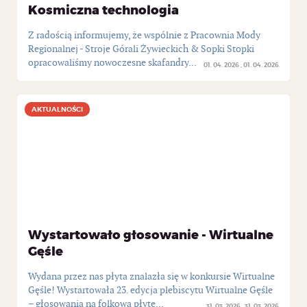
Kosmiczna technologia
Z radością informujemy, że wspólnie z Pracownia Mody
Regionalnej - Stroje Górali Żywieckich & Sopki Stopki
opracowaliśmy nowoczesne skafandry...
01. 04. 2026
01. 04. 2026
AKTUALNOŚCI
AKTUALNOŚCI
Wystartowało głosowanie - Wirtualne
Gęśle
Wydana przez nas płyta znalazła się w konkursie Wirtualne
Gęśle! Wystartowała 23. edycja plebiscytu Wirtualne Gęśle
– głosowania na folkową płytę...
31. 03. 2026
31. 03. 2026