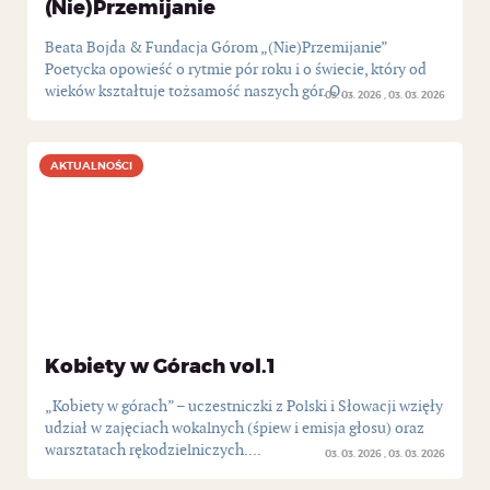
(Nie)Przemijanie
Beata Bojda & Fundacja Górom „(Nie)Przemijanie”
Poetycka opowieść o rytmie pór roku i o świecie, który od
wieków kształtuje tożsamość naszych gór. O...
03. 03. 2026
03. 03. 2026
AKTUALNOŚCI
AKTUALNOŚCI
Kobiety w Górach vol.1
„Kobiety w górach” – uczestniczki z Polski i Słowacji wzięły
udział w zajęciach wokalnych (śpiew i emisja głosu) oraz
warsztatach rękodzielniczych....
03. 03. 2026
03. 03. 2026