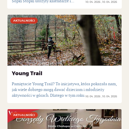
Sopki Stopki ułożyły kalendarze i...
10. 04. 2026
10. 04. 2026
AKTUALNOŚCI
AKTUALNOŚCI
Young Trail
Pamiętacie Young Trail? To inicjatywa, która pokazała nam,
jak wiele dobrego mogą dawać dzieciom i młodzieży
aktywności w górach. Dlatego w tym roku...
10. 04. 2026
10. 04. 2026
AKTUALNOŚCI
AKTUALNOŚCI