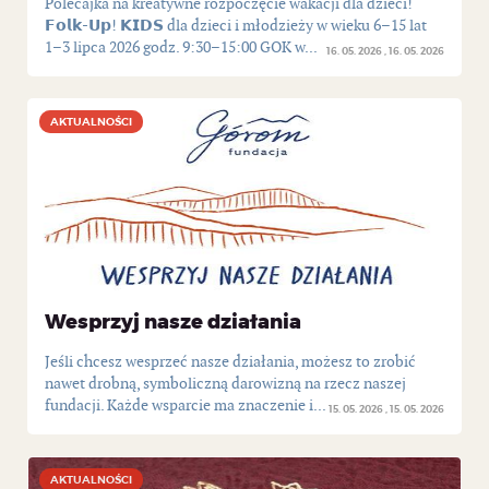
Polecajka na kreatywne rozpoczęcie wakacji dla dzieci!
𝗙𝗼𝗹𝗸-𝗨𝗽! 𝗞𝗜𝗗𝗦 dla dzieci i młodzieży w wieku 6–15 lat
1–3 lipca 2026 godz. 9:30–15:00 GOK w...
16. 05. 2026
16. 05. 2026
AKTUALNOŚCI
AKTUALNOŚCI
Wesprzyj nasze działania
Jeśli chcesz wesprzeć nasze działania, możesz to zrobić
nawet drobną, symboliczną darowizną na rzecz naszej
fundacji. Każde wsparcie ma znaczenie i...
15. 05. 2026
15. 05. 2026
AKTUALNOŚCI
AKTUALNOŚCI