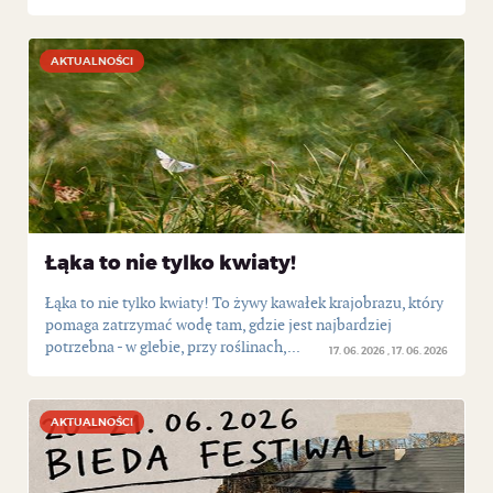
AKTUALNOŚCI
AKTUALNOŚCI
Łąka to nie tylko kwiaty!
Łąka to nie tylko kwiaty! To żywy kawałek krajobrazu, który
pomaga zatrzymać wodę tam, gdzie jest najbardziej
potrzebna - w glebie, przy roślinach,...
17. 06. 2026
17. 06. 2026
AKTUALNOŚCI
AKTUALNOŚCI