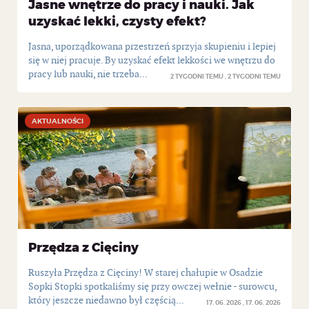
Jasne wnętrze do pracy i nauki. Jak
uzyskać lekki, czysty efekt?
Jasna, uporządkowana przestrzeń sprzyja skupieniu i lepiej
się w niej pracuje. By uzyskać efekt lekkości we wnętrzu do
pracy lub nauki, nie trzeba...
2 TYGODNI TEMU
2 TYGODNI TEMU
AKTUALNOŚCI
AKTUALNOŚCI
Przędza z Cięciny
Ruszyła Przędza z Cięciny! W starej chałupie w Osadzie
Sopki Stopki spotkaliśmy się przy owczej wełnie - surowcu,
który jeszcze niedawno był częścią...
17. 06. 2026
17. 06. 2026