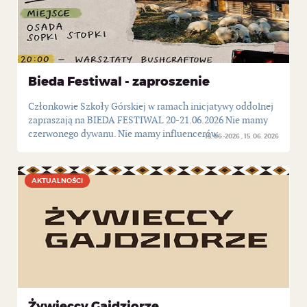
Bieda Festiwal - zaproszenie
Członkowie Szkoły Górskiej w ramach inicjatywy oddolnej
zapraszają na BIEDA FESTIWAL 20-21.06.2026 Nie mamy
czerwonego dywanu. Nie mamy influencerów...
15. 06. 2026
15. 06. 2026
AKTUALNOŚCI
AKTUALNOŚCI
Żywieccy Gajdziorze