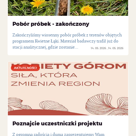
Pobór próbek - zakończony
Zakończyliśmy wiosenny pobór próbek z terenów objętych
programem Kwietne Łąki. Materiał badawczy trafił już do
stacji analitycznej, gdzie zostanie...
14. 05. 2026
14. 05. 2026
AKTUALNOŚCI
AKTUALNOŚCI
Poznajcie uczestniczki projektu
Z ogromną radością i dumą zaprezentujemy Wam